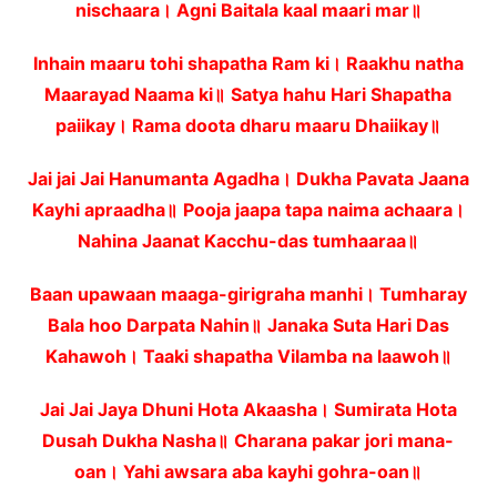
nischaara। Agni Baitala kaal maari mar॥
Inhain maaru tohi shapatha Ram ki। Raakhu natha
Maarayad Naama ki॥
Satya hahu Hari Shapatha
paiikay। Rama doota dharu maaru Dhaiikay॥
Jai jai Jai Hanumanta Agadha। Dukha Pavata Jaana
Kayhi apraadha॥
Pooja jaapa tapa naima achaara।
Nahina Jaanat Kacchu-das tumhaaraa॥
Baan upawaan maaga-girigraha manhi। Tumharay
Bala hoo Darpata Nahin॥
Janaka Suta Hari Das
Kahawoh। Taaki shapatha Vilamba na laawoh॥
Jai Jai Jaya Dhuni Hota Akaasha। Sumirata Hota
Dusah Dukha Nasha॥
Charana pakar jori mana-
oan। Yahi awsara aba kayhi gohra-oan॥