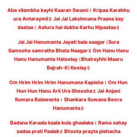
Aba vilambha kayhi Kaaran Swami। Kripaa Karahhu
ura Antaraymii॥
Jai Jai Lakshmana Praana kay
daataa। Aatura hai dukha Karhu Nipaataa॥
Jai Jai Hanumanta Jayati bala saagar।Sura
Samooha samratha Bhata Naagar॥
Om Hanu Hanu
Hanu Hanumanta Hateelay।Bhairayhhi Maaru
Bajrah-Ki Keelay॥
Om Hrim Hrim Hrim Hanumana Kapisha। Om Hun
Hun Hun Hanu Arii Ura Sheesha॥
Jai Anjani
Kumara Balawanta। Shankara Suwana Beera
Hanumanta॥
Badana Karaala kaala kula ghaalaka। Rama sahay
sadaa prati Paalak॥
Bhoota prayta pishacha