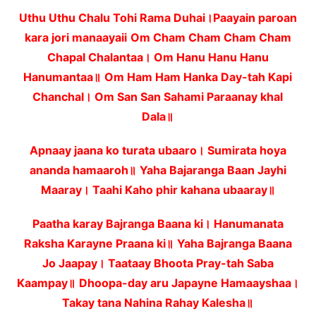
Uthu Uthu Chalu Tohi Rama Duhai।Paayain paroan
kara jori manaayaii
Om Cham Cham Cham Cham
Chapal Chalantaa। Om Hanu Hanu Hanu
Hanumantaa॥
Om Ham Ham Hanka Day-tah Kapi
Chanchal। Om San San Sahami Paraanay khal
Dala॥
Apnaay jaana ko turata ubaaro। Sumirata hoya
ananda hamaaroh॥
Yaha Bajaranga Baan Jayhi
Maaray। Taahi Kaho phir kahana ubaaray॥
Paatha karay Bajranga Baana ki। Hanumanata
Raksha Karayne Praana ki॥
Yaha Bajranga Baana
Jo Jaapay। Taataay Bhoota Pray-tah Saba
Kaampay॥
Dhoopa-day aru Japayne Hamaayshaa।
Takay tana Nahina Rahay Kalesha॥