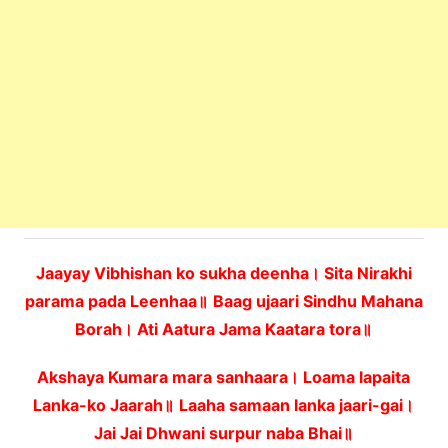
Jaayay Vibhishan ko sukha deenha। Sita Nirakhi
parama pada Leenhaa॥
Baag ujaari Sindhu Mahana
Borah। Ati Aatura Jama Kaatara tora॥
Akshaya Kumara mara sanhaara। Loama lapaita
Lanka-ko Jaarah॥
Laaha samaan lanka jaari-gai।
Jai Jai Dhwani surpur naba Bhai॥