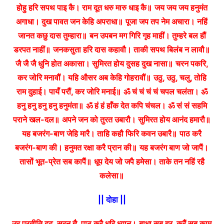
होहु हरि सपथ पाइ कै। राम दूत धरु मारु धाइ कै॥
जय जय जय हनुमंत
अगाधा। दुख पावत जन केहि अपराधा॥
पूजा जप तप नेम अचारा। नहिं
जानत कछु दास तुम्हारा॥
बन उपबन मग गिरि गृह माहीं। तुम्हरे बल हौं
डरपत नाहीं॥
जनकसुता हरि दास कहावौ। ताकी सपथ बिलंब न लावौ॥
जै जै जै धुनि होत अकासा। सुमिरत होय दुसह दुख नासा॥
चरन पकरि,
कर जोरि मनावौं। यहि औसर अब केहि गोहरावौं॥
उठु, उठु, चलु, तोहि
राम दुहाई। पायँ परौं, कर जोरि मनाई॥
ॐ चं चं चं चं चपल चलंता। ॐ
हनु हनु हनु हनु हनुमंता॥
ॐ हं हं हाँक देत कपि चंचल। ॐ सं सं सहमि
पराने खल-दल॥
अपने जन को तुरत उबारौ। सुमिरत होय आनंद हमारौ॥
यह बजरंग-बाण जेहि मारै। ताहि कहौ फिरि कवन उबारै॥
पाठ करै
बजरंग-बाण की। हनुमत रक्षा करै प्रान की॥
यह बजरंग बाण जो जापैं।
तासों भूत-प्रेत सब कापैं॥
धूप देय जो जपै हमेसा। ताके तन नहिं रहै
कलेसा॥
|| दोहा ||
उर प्रतीति दृढ़, सरन ह्वै, पाठ करै धरि ध्यान।
बाधा सब हर, करैं सब काम