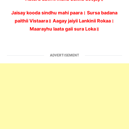
Jaisay kooda sindhu mahi paara। Sursa badana
paithii Vistaara॥
Aagay jaiyii Lankinii Rokaa।
Maarayhu laata gaii sura Loka॥
ADVERTISEMENT