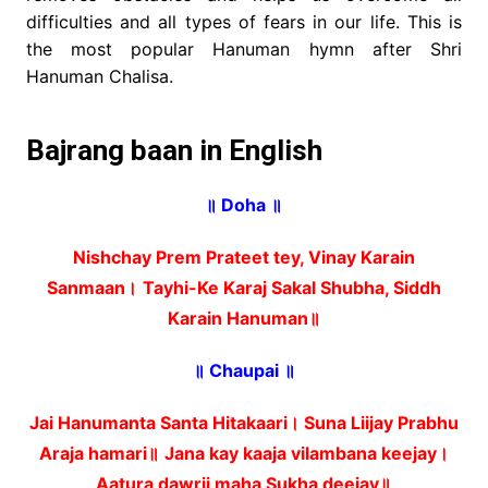
difficulties and all types of fears in our life. This is
the most popular Hanuman hymn after Shri
Hanuman Chalisa.
Bajrang baan in English
॥ Doha ॥
Nishchay Prem Prateet tey, Vinay Karain
Sanmaan।
Tayhi-Ke Karaj Sakal Shubha, Siddh
Karain Hanuman॥
॥ Chaupai ॥
Jai Hanumanta Santa Hitakaari। Suna Liijay Prabhu
Araja hamari॥
Jana kay kaaja vilambana keejay।
Aatura dawrii maha Sukha deejay॥