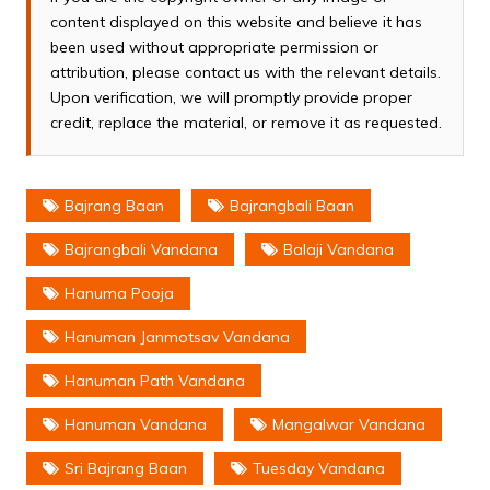
content displayed on this website and believe it has
been used without appropriate permission or
attribution, please contact us with the relevant details.
Upon verification, we will promptly provide proper
credit, replace the material, or remove it as requested.
Bajrang Baan
Bajrangbali Baan
Bajrangbali Vandana
Balaji Vandana
Hanuma Pooja
Hanuman Janmotsav Vandana
Hanuman Path Vandana
Hanuman Vandana
Mangalwar Vandana
Sri Bajrang Baan
Tuesday Vandana