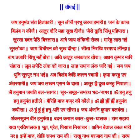
|| चौपाई ||
जय हनुमंत संत हितकारी। सुन लीजै प्रभु अरज हमारी॥
जन के काज
बिलंब न कीजै। आतुर दौरि महा सुख दीजै॥
जैसे कूदि सिंधु महिपारा।
सुरसा बदन पैठि बिस्तारा॥
आगे जाय लंकिनी रोका। मारेहु लात गई
सुरलोका॥
जाय बिभीषन को सुख दीन्हा। सीता निरखि परमपद लीन्हा॥
बाग उजारि सिंधु महँ बोरा। अति आतुर जमकातर तोरा॥
अक्षय कुमार मारि
संहारा। लूम लपेटि लंक को जारा॥
लाह समान लंक जरि गई। जय जय
धुनि सुरपुर नभ भई॥
अब बिलंब केहि कारन स्वामी। कृपा करहु उर
अंतरयामी॥
जय जय लखन प्रान के दाता। आतुर ह्वै दुख करहु निपाता॥
जै हनुमान जयति बल-सागर। सुर-समूह-समरथ भट-नागर॥
ॐ हनु हनु
हनु हनुमंत हठीले। बैरिहि मारु बज्र की कीले॥
ॐ ह्नीं ह्नीं ह्नीं हनुमंत
कपीसा। ॐ हुं हुं हुं हनु अरि उर सीसा॥
जय अंजनि कुमार बलवंता।
शंकरसुवन बीर हनुमंता॥
बदन कराल काल-कुल-घालक। राम सहाय
सदा प्रतिपालक॥
भूत, प्रेत, पिसाच निसाचर। अगिन बेताल काल मारी
मर॥
इन्हें मारु, तोहि सपथ राम की। राखु नाथ मरजाद नाम की॥
सत्य