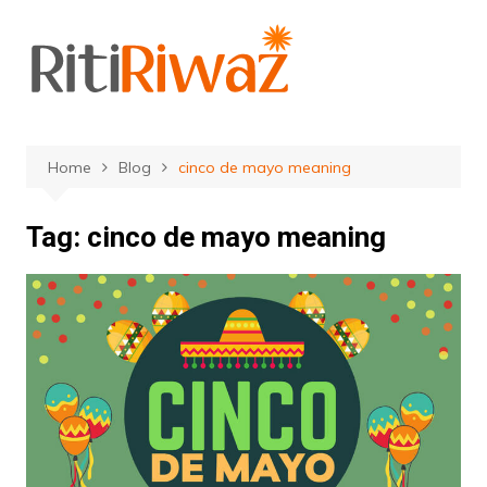
Skip
to
content
Home
Blog
cinco de mayo meaning
Tag:
cinco de mayo meaning