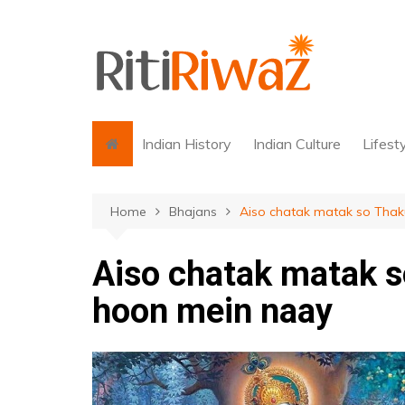
Skip
to
content
Indian History
Indian Culture
Lifest
Home
Bhajans
Aiso chatak matak so Thak
Aiso chatak matak s
hoon mein naay