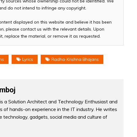
arty sources whose ownership could not be identified. We
 and do not intend to infringe any copyright.
ontent displayed on this website and believe it has been
n, please contact us with the relevant details. Upon
it, replace the material, or remove it as requested.
ns
Lyrics
Radha-Krishna Bhajans
mboj
s a Solution Architect and Technology Enthusiast and
 of hands-on experience in the IT industry. He writes
he technology, gadgets, social media and culture of