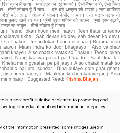
ो शिव ब्रज में आयो। मान इंद्र को दूर भगायो। ऐसो वैभव वारो, ऐसो वैभव
। तीनों लोकन हूँ में नाय।। बड़े बड़े असूरन को मारयो। नाग कालिया
, ऐसो बलि ताऊ। खेलत में ग्वालन पे पीट जाय।। ऐसो चटक मटक सो
 बिना बुलाए डोले घर घर। प्रेमी ब्रज गोपीन को चाकर। ऐसो प्रेम बढ्यो,
मटक सो ठाकुर। तीनों लोकन हूँ में नाय।।
ur। Teeno lokan hoon mein naay। Teen thaur te tedho
n chalaave tikhe। Sab devan ko dev, sab devan ko dev।
tak so Thakur। Teeno lokan hoon mein naa। Brahma moh
in aayo। Maan Indra ko door bhagaayo। Aiso vaibhav
 gaari khaye। Aiso chatak matak so Thakur। Teeno lokan
ayo। Naag kaaliya pakad pachhaado। Saat dina tak
u। Khelat mein gvaalan pe pit jaay। Aiso chatak matak so
habilo hai braj sundar। Bina bulaye dole ghar ghar।
, aiso prem badhyo। Maakhan ki chori karave jae। Aiso
n mein naay। Suggested Read:
Krishna Bhajan
te is a non-profit initiative dedicated to promoting and
and heritage for educational and informational purposes
cy of the information presented, some images used in