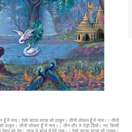
ँ में नाय। ऐसो चटक मटक सो ठाकुर। तीनों लोकन हूँ में नाय।। तीनों
सो ठाकुर। तीनों लोकन हूँ में नाय।। तीन ठौर ते टेढ़ो दिखे। नट किसी
 देवन को देव। ताऊ ये ब्रज में घेरे गाय।। ऐसो चटक मटक सो ठाकुर।