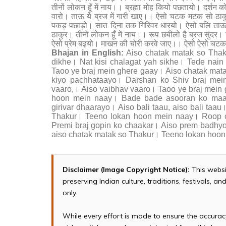
तीनों लोकन हूँ में नाय।। ब्रह्मा मोह कियो पछतायो। दर्शन क
वारो। ताऊ ये ब्रज में गारी खाए।। ऐसो चटक मटक सो ठाकुर
पकड़ पछाड़ो। सात दिना तक गिरिवर धारयो। ऐसो बलि ताऊ
ठाकुर। तीनों लोकन हूँ में नाय।। रूप छबीलो है ब्रज सुंदर।
ऐसो प्रेम बढ्यो। माखन की चोरी करवे जाए।। ऐसो ऐसो चटक 
Bhajan in English:
Aiso chatak matak so Thak
dikhe। Nat kisi chalagat yah sikhe। Tede nai
Taoo ye braj mein ghere gaay। Aiso chatak ma
kiyo pachhataayo। Darshan ko Shiv braj me
vaaro,। Aiso vaibhav vaaro। Taoo ye braj mein
hoon mein naay। Bade bade asooran ko maar
girivar dhaarayo। Aiso bali taau, aiso bali taa
Thakur। Teeno lokan hoon mein naay। Roop ch
Premi braj gopin ko chaakar। Aiso prem badhyo
aiso chatak matak so Thakur। Teeno lokan hoo
Disclaimer (Image Copyright Notice):
This websi
preserving Indian culture, traditions, festivals, 
only.
While every effort is made to ensure the accura