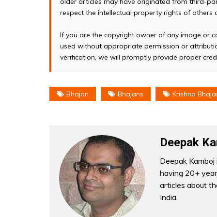
older articles may have originated from third-p
respect the intellectual property rights of others
If you are the copyright owner of any image or c
used without appropriate permission or attributio
verification, we will promptly provide proper cred
Bhajan
Bhajans
Krishna Bhaja
Deepak Ka
Deepak Kamboj i
having 20+ years
articles about t
India.