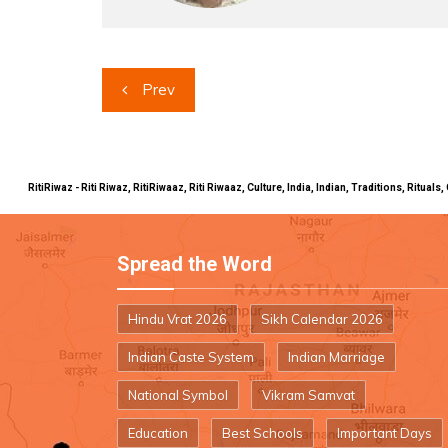
Post
Prev
navigation
RitiRiwaz - Riti Riwaz, RitiRiwaaz, Riti Riwaaz, Culture, India, Indian, Traditions, Rit
Spread the Word
Hindu Vrat 2026
Sikh Calendar 2026
Indian Caste System
Indian Marriage
National Symbol
Vikram Samvat
Education
Best Schools
Important Days