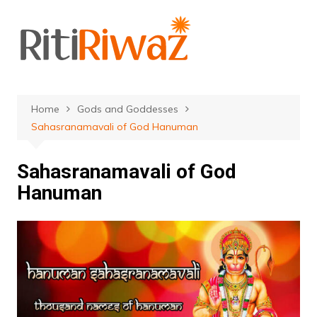
Skip
to
content
Home
Gods and Goddesses
Sahasranamavali of God Hanuman
Sahasranamavali of God
Hanuman